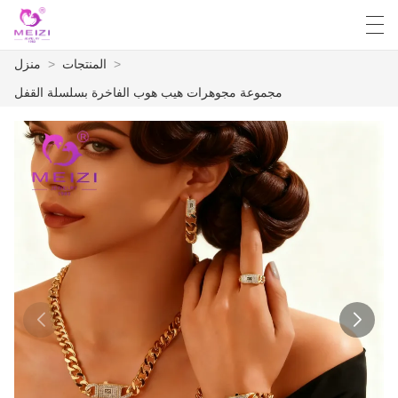
>
المنتجات
>
منزل
Français
Español
English
العربية
مجموعة مجوهرات هيب هوب الفاخرة بسلسلة القفل
منزل
المنتجات
أخبار
حالة
مصنع العرض
الاتصال بنا