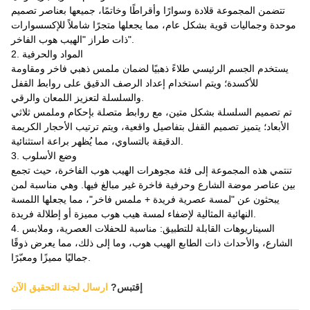
تتضمن المجموعة قلادة وسوارًا وأقراطًا وخاتمًا، جميعها بعناصر تصميم
موحدة وجماليات قوية بشكل عام، مما يجعلها متجرًا شاملاً للإكسسوارات
ذات طراز "الهيب هوب الفاخر".
2. المواد والحرفية
يستخدم الجسم الرئيسي طلاءً ذهبيًا لضمان ملمس ذهبي فاخر ومقاومة
للأكسدة؛ ويتم استخدام إعداد الرصف الدقيق على روابط القفل
والسلسلة لتعزيز اللمعان والرقي.
تم تصميم السلسلة بشكل متين، مع روابط متصلة بإحكام وملمس ثلاثي
الأبعاد؛ يتميز تصميم القفل بتفاصيل واقعية، ويتم ترتيب الأحجار الكريمة
الدقيقة بالتساوي، مما يُظهر براعة استثنائية.
3. وضع الأسلوب
تنتمي هذه المجموعة إلى فئة مجوهرات الهيب هوب الفاخرة، حيث تجمع
بين عناصر موضة الشارع وحرفية فاخرة غير مبالغ فيها. وهي مناسبة لمن
يبحثون عن "لمسة عصرية فريدة + ملمس فاخر"، مما يجعلها اللمسة
النهائية المثالية لإضفاء لمسة هيب هوب مميزة أو إطلالة فريدة.
4. السيناريوهات القابلة للتطبيق: مناسبة للحفلات العصرية، وملابس
الشارع، والأحداث ذات الطابع الهيب هوب، وما إلى ذلك، مما يعرض ذوقًا
جماليًا مميزًا ومعبّرًا.
إقتبس?
ارسال لجنة التحقيق الآن