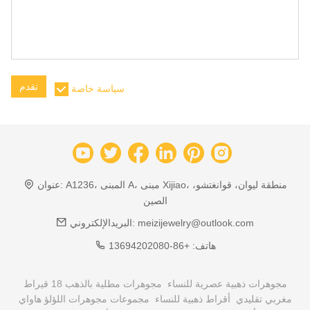
تقدم
سياسة خاصة
A1236، المبنى A، مبنى Xijiao، منطقة ليوان، قوانغتشو،
عنوان:
الصين
meizijewelry@outlook.com
البريدالإلكتروني:
هاتف:
+86-13694202080
مجوهرات ذهبية عصرية للنساء
مجوهرات مطلية بالذهب 18 قيراط
مغربي تقليدي
أقراط ذهبية للنساء
مجموعات مجوهرات اللؤلؤ هاواي