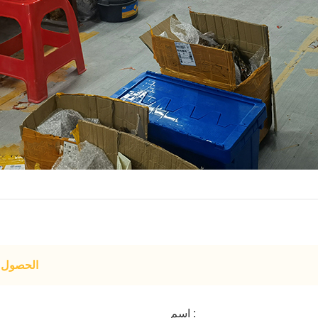
الحصول ع
اسم :