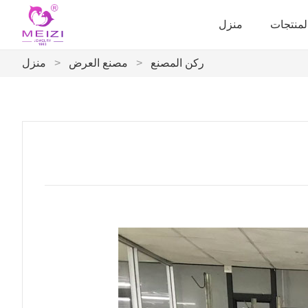
لمنتجات
منزل
ركن المصنع
>
مصنع العرض
>
منزل